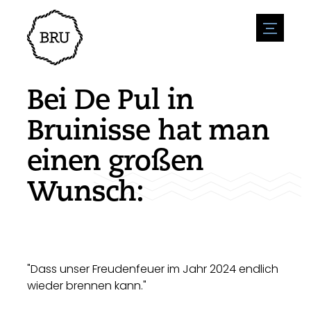
menu
Veranstaltungskalender
Veranstaltung anmelden
Gastfreundschaft
Bei De Pul in
Übernachtung
Zugänglichkeit
Geschäfte
Bruinisse hat man
Parken
Natur & wasser
Um zu unternehmen
einen großen
Wohnumfeld
Sport
Stellenangebote
Sehenswürdigkeiten
Wunsch:
Nachrichtenübersicht
Stellenangebote veröffentlichen
Geschichte
Neuigkeiten einreichen
Unternehmen
BIZ Bruinisse
"Dass unser Freudenfeuer im Jahr 2024 endlich
wieder brennen kann."