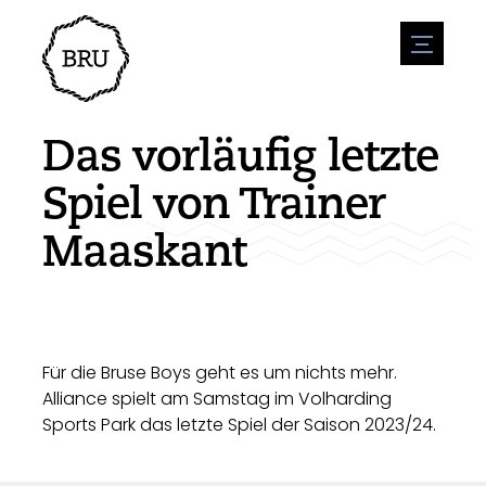
menu
Veranstaltungskalender
Veranstaltung anmelden
Gastfreundschaft
Das vorläufig letzte
Übernachtung
Zugänglichkeit
Geschäfte
Spiel von Trainer
Parken
Natur & wasser
Um zu unternehmen
Maaskant
Wohnumfeld
Sport
Stellenangebote
Sehenswürdigkeiten
Nachrichtenübersicht
Stellenangebote veröffentlichen
Geschichte
Neuigkeiten einreichen
Unternehmen
BIZ Bruinisse
Für die Bruse Boys geht es um nichts mehr.
Alliance spielt am Samstag im Volharding
Sports Park das letzte Spiel der Saison 2023/24.